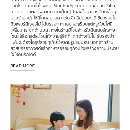
แสนโรแมนติกในโรงแรม Staybridge บนถนนสุขุมวิท 24 มี
การตกแต่งผสมผสานความเป็นญี่ปุ่นลงในรายละเอียดเล็กๆ
รอบร้าน เน้นใช้สีโทนสบายตา เช่น สีครีมอ่อนๆ สีเขียวรวมไป
ถึงเฟอร์นิเจอร์ไม้ ได้บรรยากาศสบายๆเรียบแต่หรูด้วยไฟสี
เหลี่ยมกระจกด้านบน ภายในร้านมีโซนสำหรับดินเนอร์หลาย
โซนให้เลือกแต่ละโซนให้ความรู้สึกที่แตกต่างกันไป รับรองว่า
แฟนจะต้องได้รูปสวยๆเก็บไว้หลายรูปแน่นอน นอกจากร้าน
สวยบรรยากาศดีแล้วอาหารอร่อยๆก็จะช่วยสร้างความประทับ
ใจให้คนรักได้ดี …
READ MORE