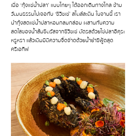
เมื่อ ‘กุ้งแช่น้ำปลา’ แบบไทยๆ ได้ออกเดินทางไกล ข้าม
วัฒนธรรมไปเจอกับ ‘ซีวิชเช่’ สไตล์ละติน ในจานนี้ เรา
นำกุ้งสดแช่น้ำปลาหอมกลมกล่อม ผสานกับความ
สดใสของน้ำส้มซิตรัสจากซีวิชเช่ ตัดรสด้วยไข่ปลาอิคุระ
หรูหรา แล้วเติมมิติความจี๊ดจ๊าดด้วยน้ำยำซีฟู้ดสุด
ครีเอทีฟ