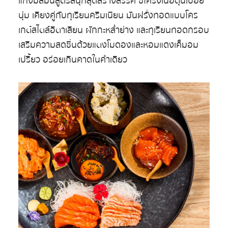
แกงมัสมั่นสูตรสนุกสุดสร้างสรรค์ ซี่โครงเนื้อตุ๋นเปื่อย
นุ่ม เคียงคู่กับทุเรียนครีมเนียน มันฝรั่งทอดแบบโคร
เกต์สไตล์อิตาเลียน ผักกะหล่ำย่าง และทุเรียนทอดกรอบ
เสริมความสดชื่นด้วยแตงโมดองและหอมแดงเค็มอม
เปรี้ยว อร่อยเกินคาดในคำเดียว