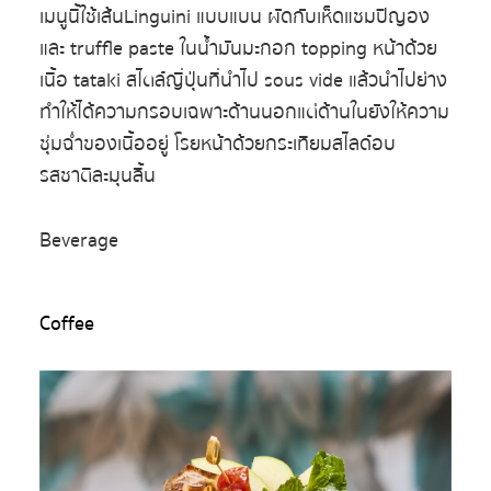
เมนูนี้ใช้เส้นLinguini แบบแบน ผัดกับเห็ดแชมปิญอง
และ truffle paste ในน้ำมันมะกอก topping หน้าด้วย
เนื้อ tataki สไตล์ญี่ปุ่นที่นำไป sous vide แล้วนำไปย่าง
ทำให้ได้ความกรอบเฉพาะด้านนอกแต่ด้านในยังให้ความ
ชุ่มฉ่ำของเนื้ออยู่ โรยหน้าด้วยกระเทียมสไลด์อบ
รสชาติละมุนลิ้น
Beverage
Coffee