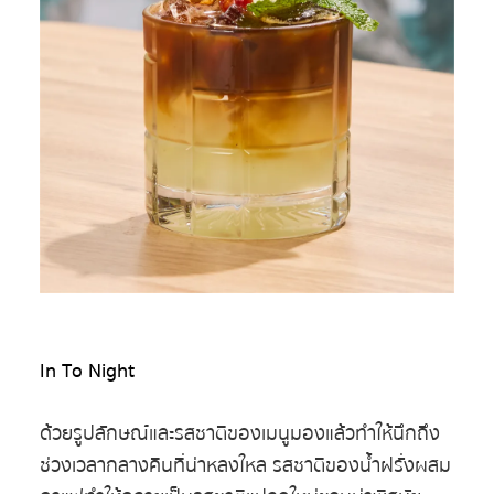
In To Night
ด้วยรูปลักษณ์และรสชาติของเมนูมองแล้วทำให้นึกถึง
ช่วงเวลากลางคืนที่น่าหลงใหล รสชาติของน้ำฝรั่งผสม