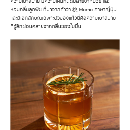
ความเบาสบาย มีความเค็มที่ติดปลายจากบ๊วย และ
หอมกลิ่นลูกพีช ที่มาจากคำว่า 桃 Momo ภาษาญี่ปุ่น
และมีเอกลักษณ์เฉพาะตัวของแก้วนี้คือความเบาสบาย
ที่รู้สึกผ่อนคลายจากกลิ่นของใบมิ้น