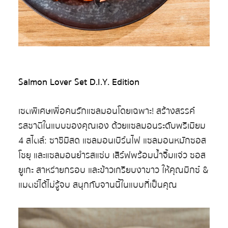
Salmon Lover Set D.I.Y. Edition
เซตพิเศษเพื่อคนรักแซลมอนโดยเฉพาะ! สร้างสรรค์
รสชาติในแบบของคุณเอง ด้วยแซลมอนระดับพรีเมียม
4 สไตล์: ซาชิมิสด แซลมอนเบิร์นไฟ แซลมอนหมักซอส
โชยุ และแซลมอนยำรสแซ่บ เสิร์ฟพร้อมน้ำจิ้มแจ่ว ซอส
ยูเกะ สาหร่ายกรอบ และข้าวเกรียบงาขาว ให้คุณมิกซ์ &
แมตช์ได้ไม่รู้จบ สนุกกับจานนี้ในแบบที่เป็นคุณ