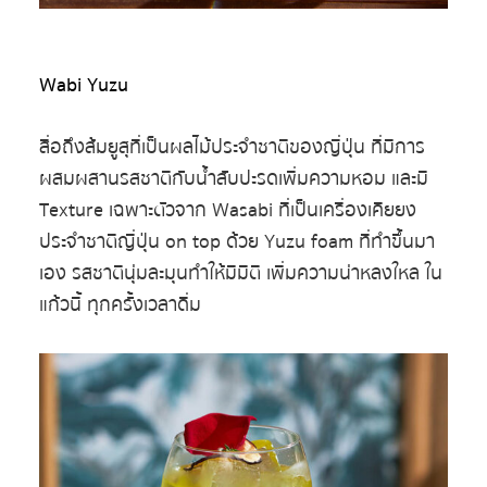
Wabi Yuzu
สื่อถึงส้มยูสุที่เป็นผลไม้ประจำชาติของญี่ปุ่น ที่มีการ
ผสมผสานรสชาติกับน้ำสับปะรดเพิ่มความหอม และมี
Texture เฉพาะตัวจาก Wasabi ที่เป็นเครื่องเคียยง
ประจำชาติญี่ปุ่น on top ด้วย Yuzu foam ที่ทำขึ้นมา
เอง รสชาตินุ่มละมุนทำให้มีมิติ เพิ่มความน่าหลงใหล ใน
แก้วนี้ ทุกครั้งเวลาดื่ม