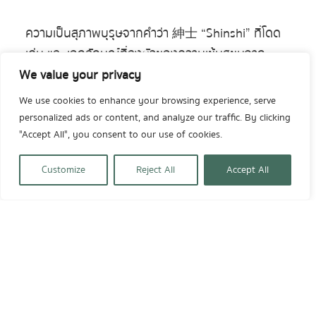
ความเป็นสุภาพบุรุษจากคำว่า 紳士 “Shinshi” ที่โดด
เด่น และ เอกลักษณ์ที่ลงตัวของความเข้มสุขุมจาก
วัตถุดิบ และกลิ่นความหอมของลอดช่อง ผสมผสาน
We value your privacy
ความนุ่มลึกจาก Dark Spiced Rum ทำให้รู้สึกถึง
We use cookies to enhance your browsing experience, serve
สัมผัสที่ละมุน แฝงไปด้วยความอ่อนโยน และกลิ่นหอม
personalized ads or content, and analyze our traffic. By clicking
จาก Citrus เปลือกมะนาวเขียว มอบกลิ่นที่อบอวลซับ
"Accept All", you consent to our use of cookies.
ซ้อนที่มาพร้อมกับ Truffle oil เสริฟด้วยความอบอุ่น
Customize
Reject All
Accept All
ด้วยรูปลักษณ์จาก Caramel crystal ที่แตกแต่งอยู่
ด้านบนแก้ว
Dessert
Dessert