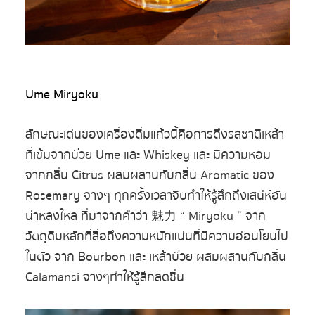
Ume Miryoku
ลักษณะเด่นของเครื่องดื่มแก้วนี้คือการดึงรสชาติเหล้า
ที่เข้มจากบ๊วย Ume และ Whiskey และ มีความหอม
จากกลิ่น Citrus ผสมผสานกับกลิ่น Aromatic ของ
Rosemary จางๆ ทุกครั้งเวลาจิบทำให้รู้สึกถึงเสน่ห์อัน
น่าหลงใหล ที่มาจากคำว่า 魅力 “ Miryoku ” จาก
วัตถุดิบหลักที่สื่อถึงความหนักแน่นที่มีความอ่อนโยนไป
ในตัว จาก Bourbon และ เหล้าบ๊วย ผสมผสานกับกลิ่น
Calamansi จางๆทำให้รู้สึกสดชื่น