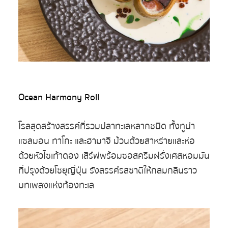
Ocean Harmony Roll
โรลสุดสร้างสรรค์ที่รวมปลาทะเลหลากชนิด ทั้งทูน่า
แซลมอน ทาโกะ และฮามาจิ ม้วนด้วยสาหร่ายและห่อ
ด้วยหัวไชเท้าดอง เสิร์ฟพร้อมซอสครีมฝรั่งเศสหอมมัน
ที่ปรุงด้วยโชยุญี่ปุ่น รังสรรค์รสชาติให้กลมกลืนราว
บทเพลงแห่งท้องทะเล