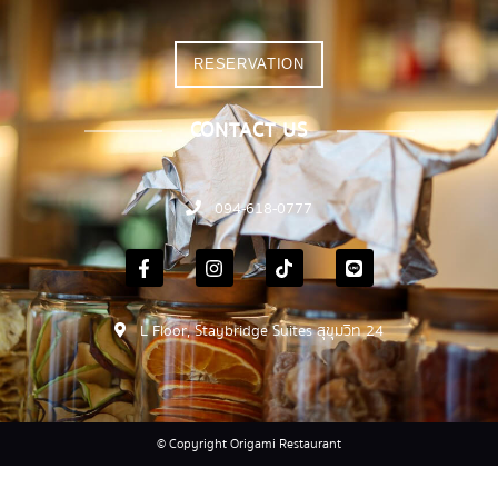
RESERVATION
CONTACT US
094-618-0777
L Floor, Staybridge Suites สุขุมวิท 24
© Copyright Origami Restaurant