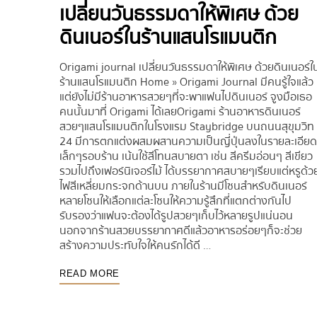
เปลี่ยนวันธรรมดาให้พิเศษ ด้วย
ดินเนอร์ในร้านแสนโรแมนติก
Origami journal เปลี่ยนวันธรรมดาให้พิเศษ ด้วยดินเนอร์ใ
ร้านแสนโรแมนติก Home » Origami Journal มีคนรู้ใจแล้ว
แต่ยังไม่มีร้านอาหารสวยๆที่จะพาแฟนไปดินเนอร์ จูงมือเธอ
คนนั้นมาที่ Origami ได้เลยOrigami ร้านอาหารดินเนอร์
สวยๆแสนโรแมนติกในโรงแรม Staybridge บนถนนสุขุมวิท
24 มีการตกแต่งผสมผสานความเป็นญี่ปุ่นลงในรายละเอียด
เล็กๆรอบร้าน เน้นใช้สีโทนสบายตา เช่น สีครีมอ่อนๆ สีเขียว
รวมไปถึงเฟอร์นิเจอร์ไม้ ได้บรรยากาศสบายๆเรียบแต่หรูด้ว
ไฟสีเหลี่ยมกระจกด้านบน ภายในร้านมีโซนสำหรับดินเนอร์
หลายโซนให้เลือกแต่ละโซนให้ความรู้สึกที่แตกต่างกันไป
รับรองว่าแฟนจะต้องได้รูปสวยๆเก็บไว้หลายรูปแน่นอน
นอกจากร้านสวยบรรยากาศดีแล้วอาหารอร่อยๆก็จะช่วย
สร้างความประทับใจให้คนรักได้ดี …
READ MORE