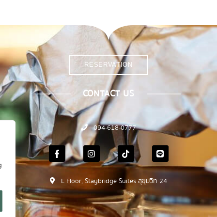
RESERVATION
CONTACT US
094-618-0777
g
L Floor, Staybridge Suites สุขุมวิท 24