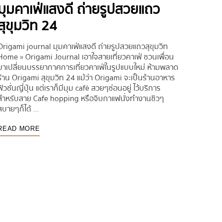
​​มุมคาเฟ่แสงดี ถ่ายรูปสวยแถว
สุขุมวิท 24
Origami journal มุมคาเฟ่แสงดี ถ่ายรูปสวยแถวสุขุมวิท
Home » Origami Journal เอาใจสายเที่ยวคาเฟ่ ชวนเพื่อน
มาเปลี่ยนบรรยากาศการเที่ยวคาเฟ่ในรูปแบบใหม่ ห้ามพลาด
ร้าน Origami สุขุมวิท 24 แม้ว่า Origami จะเป็นร้านอาหาร
ฟิวชั่นญี่ปุ่น แต่เราก็มีมุม café สวยๆซ่อนอยู่ ไว้บริการ
สำหรับสาย Cafe hopping หรือจิบกาแฟนั่งทำงานชิวๆ
สบายๆก็ได้ …
READ MORE